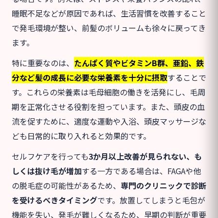
睡眠不足などが原因であれば、生活習慣を改善すること
で発毛環境が整い、前髪のボリュームも徐々に戻ってき
ます。
特に重要なのは、
たんぱく質やビタミンB群、亜鉛、鉄
分など髪の成長に必要な栄養素を十分に摂取
することで
す。これらの栄養素は毛母細胞の働きを活発にし、毛周
期を正常化させる役割を担っています。また、頭皮の血
流を促すために、適度な運動や入浴、頭皮マッサージな
ども日常的に取り入れると効果的です。
セルフケアを行っても
3か月以上改善が見られない、も
しくは抜け毛が増加
する一方である場合は、FAGAや他
の脱毛症の可能性があるため、
専門のクリニックで診断
を受けるべきタイミング
です。放置してしまうと毛包が
機能を失い、発毛が難しくなるため、早期の判断が重要