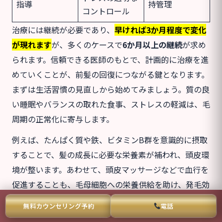
指導
持管理
コントロール
治療には継続が必要であり、
早ければ3か月程度で変化
が現れます
が、多くのケースで
6か月以上の継続
が求め
られます。信頼できる医師のもとで、計画的に治療を進
めていくことが、前髪の回復につながる鍵となります。
まずは生活習慣の見直しから始めてみましょう。質の良
い睡眠やバランスの取れた食事、ストレスの軽減は、毛
周期の正常化に寄与します。
例えば、たんぱく質や鉄、ビタミンB群を意識的に摂取
することで、髪の成長に必要な栄養素が補われ、頭皮環
境が整います。あわせて、頭皮マッサージなどで血行を
促進することも、毛母細胞への栄養供給を助け、発毛効
果が期待できます。
無料カウンセリング予約
電話
しかし、FAGAやホルモンバランスの乱れが関係してい