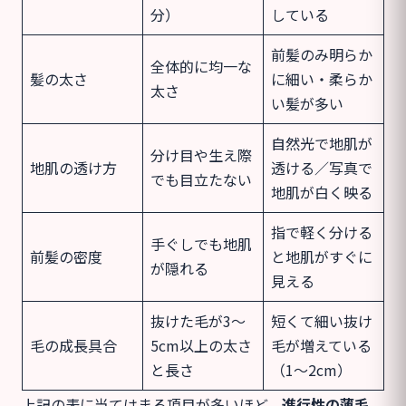
分）
している
前髪のみ明らか
全体的に均一な
髪の太さ
に細い・柔らか
太さ
い髪が多い
自然光で地肌が
分け目や生え際
地肌の透け方
透ける／写真で
でも目立たない
地肌が白く映る
指で軽く分ける
手ぐしでも地肌
前髪の密度
と地肌がすぐに
が隠れる
見える
抜けた毛が3〜
短くて細い抜け
毛の成長具合
5cm以上の太さ
毛が増えている
と長さ
（1〜2cm）
上記の表に当てはまる項目が多いほど、
進行性の薄毛