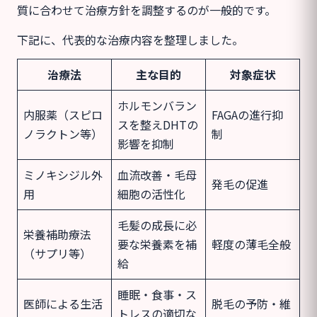
質に合わせて治療方針を調整するのが一般的です。
下記に、代表的な治療内容を整理しました。
治療法
主な目的
対象症状
ホルモンバラン
内服薬（スピロ
FAGAの進行抑
スを整えDHTの
ノラクトン等）
制
影響を抑制
ミノキシジル外
血流改善・毛母
発毛の促進
用
細胞の活性化
毛髪の成長に必
栄養補助療法
要な栄養素を補
軽度の薄毛全般
（サプリ等）
給
睡眠・食事・ス
医師による生活
脱毛の予防・維
トレスの適切な