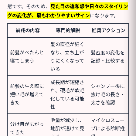
態です。そのため、
見た目の違和感や日々のスタイリン
グの変化が、最もわかりやすいサイン
になります。
前兆の内容
専門的解説
推奨アクション
髪の直径が細く
前髪がぺたんと
なり、立ち上が
髪密度の変化を
寝てしまう
りにくくなって
記録・比較する
いる
成長期が短縮さ
前髪の生え際に
シャンプー後に
れ、硬毛が軟毛
短い毛が増えて
抜け毛の長さ・
化している可能
きた
太さを確認
性
毛量が減少し、
マイクロスコー
分け目が広がっ
地肌が透けて見
プによる診断推
てきた