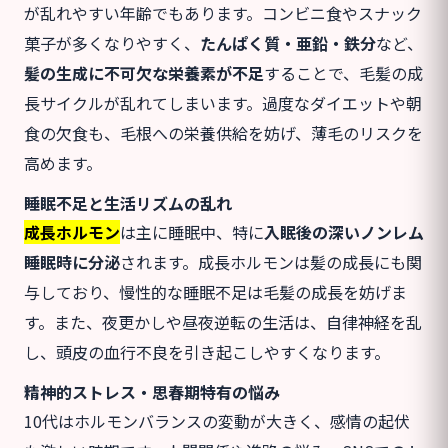
が乱れやすい年齢でもあります。コンビニ食やスナック
菓子が多くなりやすく、
たんぱく質・亜鉛・鉄分
など、
髪の生成に不可欠な栄養素が不足
することで、毛髪の成
長サイクルが乱れてしまいます。過度なダイエットや朝
食の欠食も、毛根への栄養供給を妨げ、薄毛のリスクを
高めます。
睡眠不足と生活リズムの乱れ
成長ホルモン
は主に睡眠中、特に
入眠後の深いノンレム
睡眠時に分泌
されます。成長ホルモンは髪の成長にも関
与しており、慢性的な睡眠不足は毛髪の成長を妨げま
す。また、夜更かしや昼夜逆転の生活は、自律神経を乱
し、頭皮の血行不良を引き起こしやすくなります。
精神的ストレス・思春期特有の悩み
10代はホルモンバランスの変動が大きく、感情の起伏