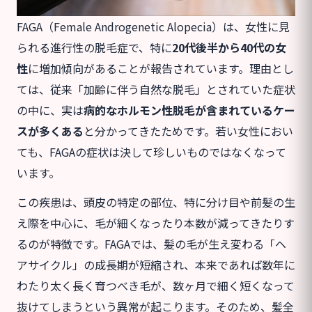
FAGA（Female Androgenetic Alopecia）は、女性に見
られる進行性の脱毛症で、特に
20代後半から40代の女
性
に増加傾向があることが報告されています。理由とし
ては、従来「加齢に伴う自然な脱毛」とされていた症状
の中に、実は
病的なホルモン性脱毛が含まれているケー
スが多くある
と分かってきたためです。若い女性におい
ても、FAGAの症状は決して珍しいものではなくなって
います。
この疾患は、頭皮の特定の部位、特に分け目や前髪の生
え際を中心に、毛が細くなったり本数が減ってきたりす
るのが特徴です。FAGAでは、髪の毛が生え変わる「ヘ
アサイクル」の成長期が短縮され、本来であれば数年に
わたり太く長く育つべき毛が、数ヶ月で細く短くなって
抜けてしまうという異常が起こります。そのため、髪全