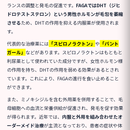
ランスの調整と発毛の促進です。
FAGAではDHT（ジヒ
ドロテストステロン）という男性ホルモンが毛包を萎縮
させる
ため、DHTの作用を抑える内服薬が使用されま
す。
代表的な治療薬には
「スピロノラクトン」
や
「パント
ガール」
などがあります。スピロノラクトンはもともと
利尿薬として使われていた成分ですが、女性ホルモン様
の作用を持ち、DHTの作用を弱める効果があるとされ
ています。これにより、FAGAの進行を食い止めること
ができます。
また、ミノキシジルを含む外用薬を併用することで、毛
母細胞への血流と栄養供給が促進され、発毛を促す効果
が得られます。近年では、
内服と外用を組み合わせたオ
ーダーメイド治療
が主流となっており、患者の症状や体