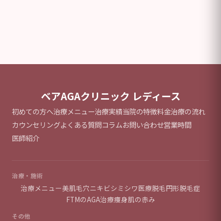
ベアAGAクリニック レディース
初めての方へ
治療メニュー
治療実績
当院の特徴
料金
治療の流れ
カウンセリング
よくある質問
コラム
お問い合わせ
営業時間
医師紹介
治療・施術
治療メニュー
美肌
毛穴
ニキビ
シミ
シワ
医療脱毛
円形脱毛症
FTMのAGA治療
痩身
肌の赤み
その他