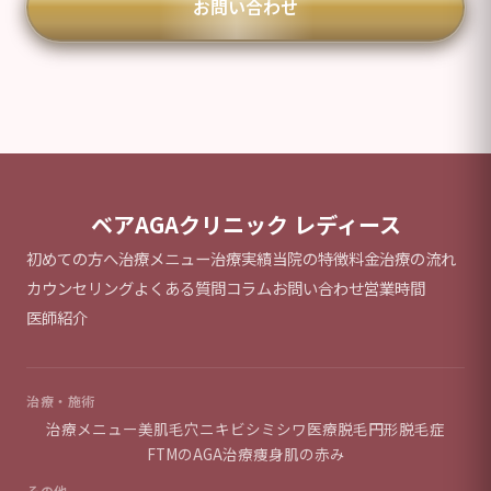
お問い合わせ
ベアAGAクリニック レディース
初めての方へ
治療メニュー
治療実績
当院の特徴
料金
治療の流れ
カウンセリング
よくある質問
コラム
お問い合わせ
営業時間
医師紹介
治療・施術
治療メニュー
美肌
毛穴
ニキビ
シミ
シワ
医療脱毛
円形脱毛症
FTMのAGA治療
痩身
肌の赤み
その他