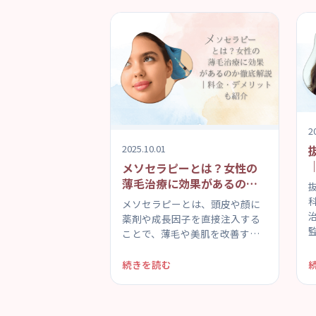
2
2025.10.01
メソセラピーとは？女性の
薄毛治療に効果があるのか
徹底解説｜料金・デメリッ
メソセラピーとは、頭皮や顔に
トも紹介
薬剤や成長因子を直接注入する
監
ことで、薄毛や美肌を改善する
医療技術です...
続きを読む