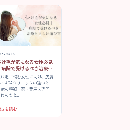
025.08.16
抜け毛が気になる女性必見
｜病院で受けるべき治療と
正しい選び方
抜け毛に悩む女性に向け、皮膚
科・AGAクリニックの違いと、
治療の種類・薬・費用を専門医
修のもと...
続きを読む