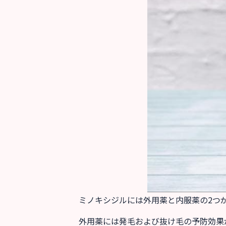
ミノキシジルには外用薬と内服薬の2つ
外用薬には発毛および抜け毛の予防効果