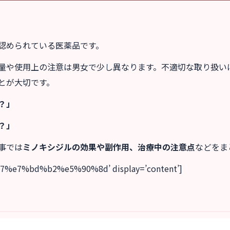
認められている医薬品です。
量や使用上の注意は男女で少し異なります。不適切な取り扱い
とが大切です。
？」
？」
事では
ミノキシジルの効果や副作用、治療中の注意点
などをま
7%e7%bd%b2%e5%90%8d’ display=’content’]